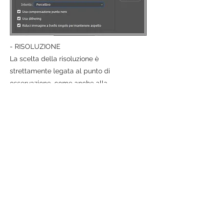
- RISOLUZIONE
La scelta della risoluzione è
strettamente legata al punto di
osservazione, come anche alla
tecnologia di stampa e al supporto
utilizzato.
0.6 m 300 dpi
1 m 180 dpi
1.5 m 120 dpi
2 m 90 dpi
3 m 60 dpi
5 m 35 dpi
10 m 18 dpi
15 m 12 dpi
50 m 4 dpi